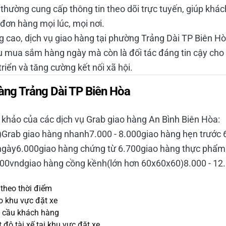
 thường cung cấp thông tin theo dõi trực tuyến, giúp khá
đơn hàng mọi lúc, mọi nơi.
ợng cao, dịch vụ giao hàng tại phường Trảng Dài TP Biên H
u mua sắm hàng ngày mà còn là đối tác đáng tin cậy cho
triển và tăng cường kết nối xã hội.
àng Trảng Dài TP Biên Hòa
 khảo của các dịch vụ Grab giao hàng An Bình Biên Hòa:
Grab giao hàng nhanh7.000 - 8.000giao hàng hẹn trước 
 ngày6.000giao hàng chứng từ 6.700giao hàng thực phẩm
000vndgiao hàng cồng kềnh(lớn hơn 60x60x60)8.000 - 12
 theo thời điểm
o khu vực đặt xe
u cầu khách hàng
 độ tài xế tại khu vực đặt xe