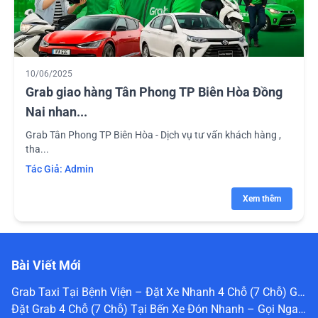
10/06/2025
Grab giao hàng Tân Phong TP Biên Hòa Đồng
Nai nhan...
Grab Tân Phong TP Biên Hòa - Dịch vụ tư vấn khách hàng ,
tha...
Tác Giả:
Admin
Xem thêm
Bài Viết Mới
Grab Taxi Tại Bệnh Viện – Đặt Xe Nhanh 4 Chỗ (7 Chỗ) Gọi Ngay 0336 488 240
Đặt Grab 4 Chỗ (7 Chỗ) Tại Bến Xe Đón Nhanh – Gọi Ngay 0336 488 240