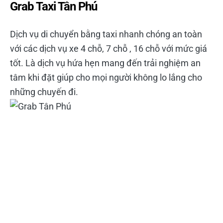
Grab Taxi Tân Phú
Dịch vụ di chuyển bằng taxi nhanh chóng an toàn
với các dịch vụ xe 4 chỗ, 7 chỗ , 16 chỗ với mức giá
tốt. Là dịch vụ hứa hẹn mang đến trải nghiệm an
tâm khi đặt giúp cho mọi người không lo lắng cho
những chuyến đi.