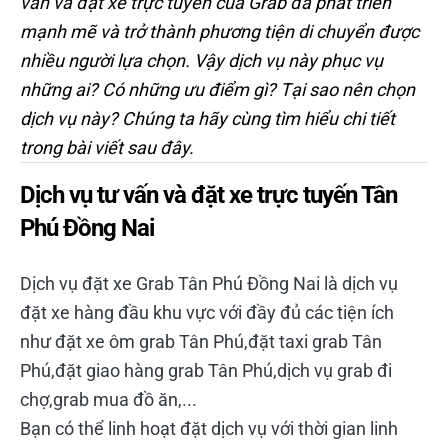
vấn và đặt xe trực tuyến của Grab đã phát triển
mạnh mẽ và trở thành phương tiện di chuyển được
nhiều người lựa chọn. Vậy dịch vụ này phục vụ
những ai? Có những ưu điểm gì? Tại sao nên chọn
dịch vụ này? Chúng ta hãy cùng tìm hiểu chi tiết
trong bài viết sau đây.
Dịch vụ tư vấn và đặt xe trực tuyến Tân
Phú Đồng Nai
Dịch vụ đặt xe Grab Tân Phú Đồng Nai là dịch vụ
đặt xe hàng đầu khu vực với đầy đủ các tiện ích
như đặt xe ôm grab Tân Phú,đặt taxi grab Tân
Phú,đặt giao hàng grab Tân Phú,dịch vụ grab đi
chợ,grab mua đồ ăn,...
Bạn có thể linh hoạt đặt dịch vụ với thời gian linh