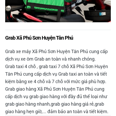
Grab Xã Phú Sơn Huyện Tân Phú
Grab xe máy Xã Phú Sơn Huyện Tân Phú cung cấp
dịch vụ xe ôm Grab an toàn và nhanh chóng.
Grab taxi 4 chỗ , grab taxi 7 chỗ Xã Phú Sơn Huyện
Tân Phú cung cấp dịch vụ Grab taxi an toàn và tiết
kiệm bằng xe 4 chỗ và 7 chỗ với mức giá phù hợp.
Grab giao hàng Xã Phú Sơn Huyện Tân Phú cung
cấp dịch vụ grab giao hàng với đầy đủ thể loại như
grab giao hàng nhanh,grab giao hàng giá rẻ,grab
giao hàng hẹn giờ,... đảm bảo an toàn và tiết kiệm.