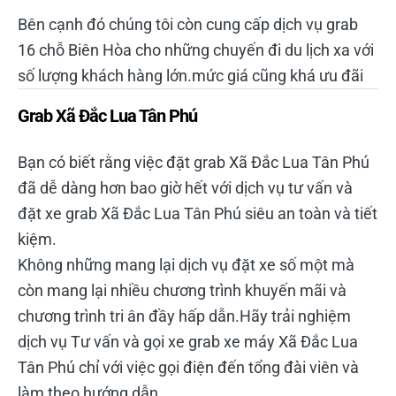
Bên cạnh đó chúng tôi còn cung cấp dịch vụ grab
16 chỗ Biên Hòa cho những chuyến đi du lịch xa với
số lượng khách hàng lớn.mức giá cũng khá ưu đãi
Grab Xã Đắc Lua Tân Phú
Bạn có biết rằng việc đặt grab Xã Đắc Lua Tân Phú
đã dễ dàng hơn bao giờ hết với dịch vụ tư vấn và
đặt xe grab Xã Đắc Lua Tân Phú siêu an toàn và tiết
kiệm.
Không những mang lại dịch vụ đặt xe số một mà
còn mang lại nhiều chương trình khuyến mãi và
chương trình tri ân đầy hấp dẫn.Hãy trải nghiệm
dịch vụ Tư vấn và gọi xe grab xe máy Xã Đắc Lua
Tân Phú chỉ với việc gọi điện đến tổng đài viên và
làm theo hướng dẫn.