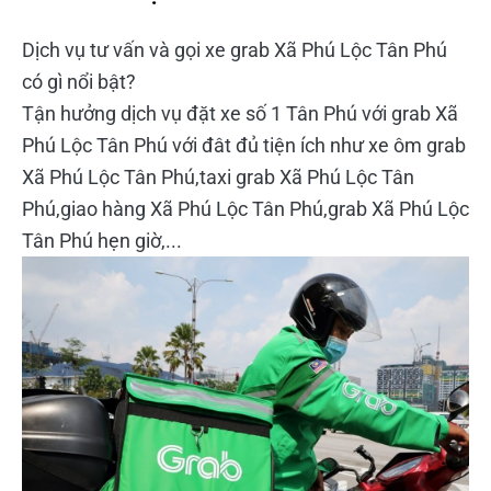
Dịch vụ tư vấn và gọi xe grab Xã Phú Lộc Tân Phú
có gì nổi bật?
Tận hưởng dịch vụ đặt xe số 1 Tân Phú với grab Xã
Phú Lộc Tân Phú với đât đủ tiện ích như xe ôm grab
Xã Phú Lộc Tân Phú,taxi grab Xã Phú Lộc Tân
Phú,giao hàng Xã Phú Lộc Tân Phú,grab Xã Phú Lộc
Tân Phú hẹn giờ,...