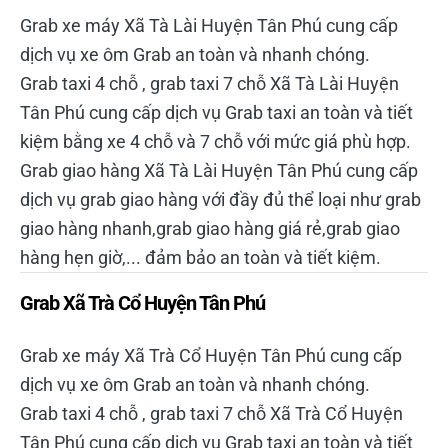
Grab xe máy Xã Tà Lài Huyện Tân Phú cung cấp
dịch vụ xe ôm Grab an toàn và nhanh chóng.
Grab taxi 4 chỗ , grab taxi 7 chỗ Xã Tà Lài Huyện
Tân Phú cung cấp dịch vụ Grab taxi an toàn và tiết
kiệm bằng xe 4 chỗ và 7 chỗ với mức giá phù hợp.
Grab giao hàng Xã Tà Lài Huyện Tân Phú cung cấp
dịch vụ grab giao hàng với đầy đủ thể loại như grab
giao hàng nhanh,grab giao hàng giá rẻ,grab giao
hàng hẹn giờ,... đảm bảo an toàn và tiết kiệm.
Grab Xã Trà Cổ Huyện Tân Phú
Grab xe máy Xã Trà Cổ Huyện Tân Phú cung cấp
dịch vụ xe ôm Grab an toàn và nhanh chóng.
Grab taxi 4 chỗ , grab taxi 7 chỗ Xã Trà Cổ Huyện
Tân Phú cung cấp dịch vụ Grab taxi an toàn và tiết