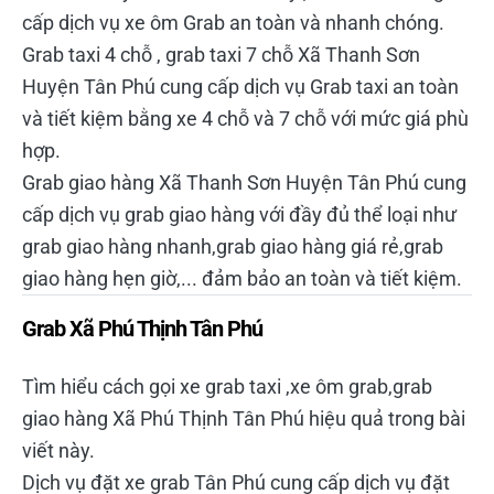
cấp dịch vụ xe ôm Grab an toàn và nhanh chóng.
Grab taxi 4 chỗ , grab taxi 7 chỗ Xã Thanh Sơn
Huyện Tân Phú cung cấp dịch vụ Grab taxi an toàn
và tiết kiệm bằng xe 4 chỗ và 7 chỗ với mức giá phù
hợp.
Grab giao hàng Xã Thanh Sơn Huyện Tân Phú cung
cấp dịch vụ grab giao hàng với đầy đủ thể loại như
grab giao hàng nhanh,grab giao hàng giá rẻ,grab
giao hàng hẹn giờ,... đảm bảo an toàn và tiết kiệm.
Grab Xã Phú Thịnh Tân Phú
Tìm hiểu cách gọi xe grab taxi ,xe ôm grab,grab
giao hàng Xã Phú Thịnh Tân Phú hiệu quả trong bài
viết này.
Dịch vụ đặt xe grab Tân Phú cung cấp dịch vụ đặt