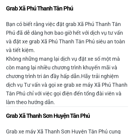
Grab Xã Phú Thanh Tân Phú
Bạn có biết rằng việc đặt grab Xã Phú Thanh Tân
Phú đã dễ dàng hơn bao giờ hết với dịch vụ tư vấn
và đặt xe grab Xã Phú Thanh Tân Phú siêu an toàn
và tiết kiệm.
Không những mang lại dịch vụ đặt xe số một mà
còn mang lại nhiều chương trình khuyến mãi và
chương trình tri ân đầy hấp dẫn.Hãy trải nghiệm
dịch vụ Tư vấn và gọi xe grab xe máy Xã Phú Thanh
Tân Phú chỉ với việc gọi điện đến tổng đài viên và
làm theo hướng dẫn.
Grab Xã Thanh Sơn Huyện Tân Phú
Grab xe máy Xã Thanh Sơn Huyện Tân Phú cung