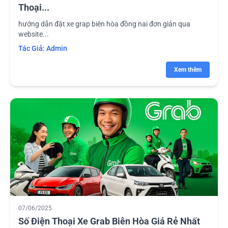
Thoại...
hướng dẫn đặt xe grap biên hòa đồng nai đơn giản qua
website...
Tác Giả:
Admin
Xem thêm
07/06/2025
Số Điện Thoại Xe Grab Biên Hòa Giá Rẻ Nhất