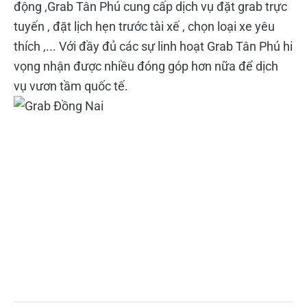
động ,Grab Tân Phú cung cấp dịch vụ đặt grab trực
tuyến , đặt lịch hẹn trước tài xế , chọn loại xe yêu
thích ,... Với đầy đủ các sự linh hoạt Grab Tân Phú hi
vọng nhận được nhiều đóng góp hơn nữa để dịch
vụ vươn tầm quốc tế.