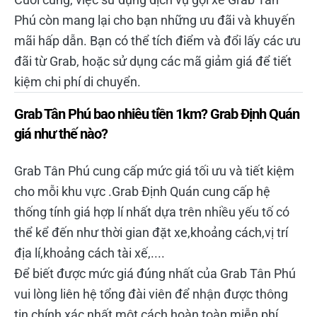
Phú còn mang lại cho bạn những ưu đãi và khuyến
mãi hấp dẫn. Bạn có thể tích điểm và đổi lấy các ưu
đãi từ Grab, hoặc sử dụng các mã giảm giá để tiết
kiệm chi phí di chuyển.
Grab Tân Phú bao nhiêu tiền 1km? Grab Định Quán
giá như thế nào?
Grab Tân Phú cung cấp mức giá tối ưu và tiết kiệm
cho mỗi khu vực .Grab Định Quán cung cấp hệ
thống tính giá hợp lí nhất dựa trên nhiều yếu tố có
thể kể đến như thời gian đặt xe,khoảng cách,vị trí
địa lí,khoảng cách tài xế,....
Để biết được mức giá đúng nhất của Grab Tân Phú
vui lòng liên hệ tổng đài viên để nhận được thông
tin chính xác nhất một cách hoàn toàn miễn phí