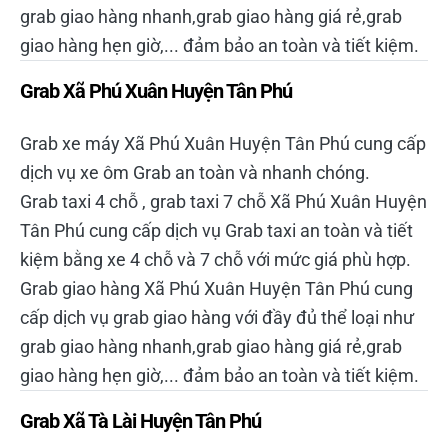
grab giao hàng nhanh,grab giao hàng giá rẻ,grab
giao hàng hẹn giờ,... đảm bảo an toàn và tiết kiệm.
Grab Xã Phú Xuân Huyện Tân Phú
Grab xe máy Xã Phú Xuân Huyện Tân Phú cung cấp
dịch vụ xe ôm Grab an toàn và nhanh chóng.
Grab taxi 4 chỗ , grab taxi 7 chỗ Xã Phú Xuân Huyện
Tân Phú cung cấp dịch vụ Grab taxi an toàn và tiết
kiệm bằng xe 4 chỗ và 7 chỗ với mức giá phù hợp.
Grab giao hàng Xã Phú Xuân Huyện Tân Phú cung
cấp dịch vụ grab giao hàng với đầy đủ thể loại như
grab giao hàng nhanh,grab giao hàng giá rẻ,grab
giao hàng hẹn giờ,... đảm bảo an toàn và tiết kiệm.
Grab Xã Tà Lài Huyện Tân Phú