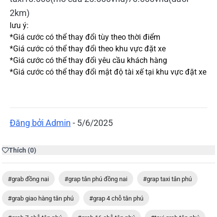
2km)
lưu ý:
*Giá cước có thể thay đổi tùy theo thời điểm
*Giá cước có thể thay đổi theo khu vực đặt xe
*Giá cước có thể thay đổi yêu cầu khách hàng
*Giá cước có thể thay đổi mật độ tài xế tại khu vực đặt xe
Đăng bởi
Admin
-
5/6/2025
Thích
(
0
)
#grab đồng nai
#grap tân phú đồng nai
#grap taxi tân phú
#grab giao hàng tân phú
#grap 4 chỗ tân phú