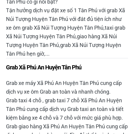
Tân Phú có gì nổi bật?
Tận hưởng dịch vụ đặt xe số 1 Tân Phú với grab Xã
Núi Tượng Huyện Tân Phú với đât đủ tiện ích như
xe ôm grab Xã Núi Tượng Huyện Tân Phú,taxi grab
Xã Núi Tượng Huyện Tân Phú,giao hàng Xã Núi
Tượng Huyện Tân Phú,grab Xã Núi Tượng Huyện
Tân Phú hẹn giờ,...
Grab Xã Phú An Huyện Tân Phú
Grab xe máy Xã Phú An Huyện Tân Phú cung cấp
dịch vụ xe ôm Grab an toàn và nhanh chóng.
Grab taxi 4 chỗ , grab taxi 7 chỗ Xã Phú An Huyện
Tân Phú cung cấp dịch vụ Grab taxi an toàn và tiết
kiệm bằng xe 4 chỗ và 7 chỗ với mức giá phù hợp.
Grab giao hàng Xã Phú An Huyện Tân Phú cung cấp