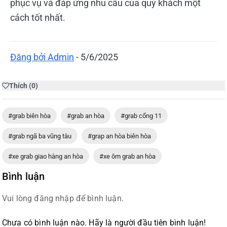
phục vụ và đáp ứng nhu cầu của quý khách một
cách tốt nhất.
Đăng bởi
Admin
-
5/6/2025
Thích
(
0
)
#grab biên hòa
#grab an hòa
#grab cổng 11
#grab ngã ba vũng tàu
#grap an hòa biên hòa
#xe grab giao hàng an hòa
#xe ôm grab an hòa
Bình luận
Vui lòng đăng nhập để bình luận.
Chưa có bình luận nào. Hãy là người đầu tiên bình luận!